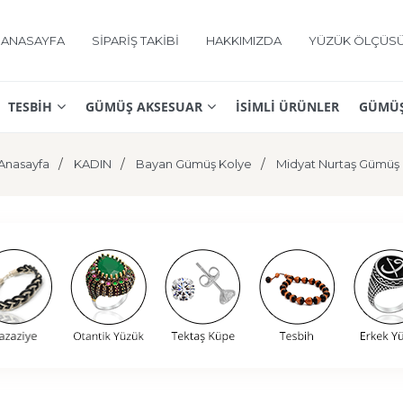
ANASAYFA
SİPARİŞ TAKİBİ
HAKKIMIZDA
YÜZÜK ÖLÇÜS
TESBİH
GÜMÜŞ AKSESUAR
İSİMLİ ÜRÜNLER
GÜMÜŞ
Anasayfa
KADIN
Bayan Gümüş Kolye
Midyat Nurtaş Gümüş