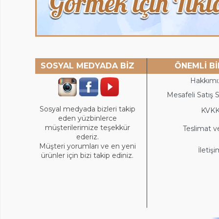
SOSYAL MEDYADA BİZ
ÖNEMLİ Bİ
Hakkımı
Mesafeli Satış 
Sosyal medyada bizleri takip
KVK
eden yüzbinlerce
müşterilerimize teşekkür
Teslimat v
ederiz.
Müşteri yorumları ve en yeni
İletiş
ürünler için bizi takip ediniz.