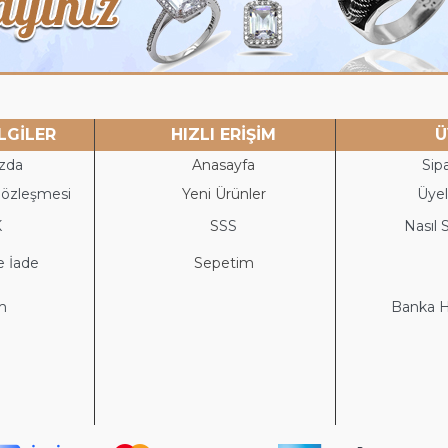
LGİLER
HIZLI ERİŞİM
Ü
zda
Anasayfa
Sipa
Sözleşmesi
Yeni Ürünler
Üyeli
K
S
SS
Nasıl S
e İade
Sepetim
im
Banka He