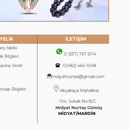
YELİK
İLETİŞİM
riş takibi
0 (537) 767 6114
k Bilgileri
ipariş Verilir
0(4
82) 464 1048
midyatnurtas@gmail.com
sap Bilgileri
Akçakaya Mahallesi
104. Sokak No:8/C
Midyat Nurtaş Gümüş
MİDYAT/MARDİN