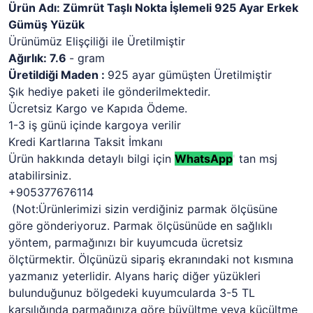
Ürün Adı: Zümrüt Taşlı Nokta İşlemeli 925 Ayar Erkek
Gümüş Yüzük
Ürünümüz Elişçiliği ile Üretilmiştir
Ağırlık: 7.6
- gram
Üretildiği Maden :
925 ayar gümüşten Üretilmiştir
Şık hediye paketi ile gönderilmektedir.
Ücretsiz Kargo ve Kapıda Ödeme.
1-3 iş günü içinde kargoya verilir
Kredi Kartlarına Taksit İmkanı
Ürün hakkında detaylı bilgi için
WhatsApp
'
tan msj
atabilirsiniz.
+905377676114
(Not:Ürünlerimizi sizin verdiğiniz parmak ölçüsüne
göre gönderiyoruz. Parmak ölçüsünüde en sağlıklı
yöntem, parmağınızı bir kuyumcuda ücretsiz
ölçtürmektir. Ölçünüzü sipariş ekranındaki not kısmına
yazmanız yeterlidir. Alyans hariç diğer yüzükleri
bulunduğunuz bölgedeki kuyumcularda 3-5 TL
karşılığında parmağınıza göre büyültme veya küçültme