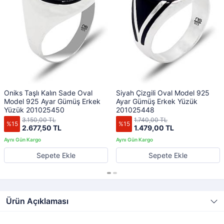
Oniks Taşlı Kalın Sade Oval
Siyah Çizgili Oval Model 925
Model 925 Ayar Gümüş Erkek
Ayar Gümüş Erkek Yüzük
Yüzük 201025450
201025448
3.150,00 TL
1.740,00 TL
%15
%15
2.677,50 TL
1.479,00 TL
Sepete Ekle
Sepete Ekle
Ürün Açıklaması