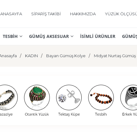
ANASAYFA
SİPARİŞ TAKİBİ
HAKKIMIZDA
YÜZÜK ÖLÇÜS
TESBİH
GÜMÜŞ AKSESUAR
İSİMLİ ÜRÜNLER
GÜMÜŞ
Anasayfa
KADIN
Bayan Gümüş Kolye
Midyat Nurtaş Gümüş