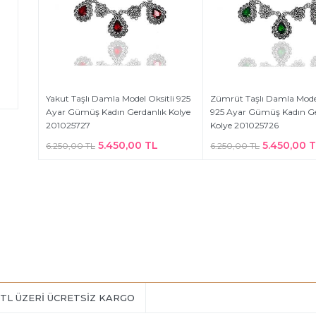
Yakut Taşlı Damla Model Oksitli 925
Zümrüt Taşlı Damla Model
Ayar Gümüş Kadın Gerdanlık Kolye
925 Ayar Gümüş Kadın Ge
201025727
Kolye 201025726
5.450,00 TL
5.450,00 
6.250,00 TL
6.250,00 TL
 TL ÜZERİ ÜCRETSİZ KARGO