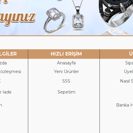
LGİLER
HIZLI ERİŞİM
Ü
zda
Anasayfa
Sipa
Sözleşmesi
Yeni Ürünler
Üyeli
K
S
SS
Nasıl S
e İade
Sepetim
im
Banka He