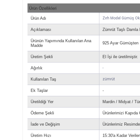
Ürün Özellikleri
Ürün Adı
Zırh Model Gümüş Oksi
Açıklaması
Zümrüt Taşlı Damla
Ürünün Yapımında Kullanılan Ana
925 Ayar Gümüşten Ür
Madde
Üretim Şekli
El İşi ile üretilmiştir.
Ağırlık
-
Kullanılan Taş
zümrüt
Ek Taşlar
-
Üretildiği Yer
Mardin / Midyat / Tü
Ödeme Şekli
Ürünlerimizi Kapıda
İade ve Değişim
Ürünlerimiz Resimdek
Üretim Hızı
15:30'a Kadar Verilen