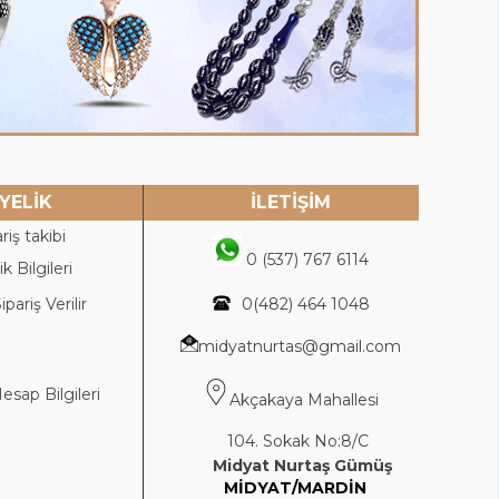
YELİK
İLETİŞİM
riş takibi
0 (537) 767 6114
k Bilgileri
ipariş Verilir
0(4
82) 464 1048
midyatnurtas@gmail.com
sap Bilgileri
Akçakaya Mahallesi
104. Sokak No:8/C
Midyat Nurtaş Gümüş
MİDYAT/MARDİN