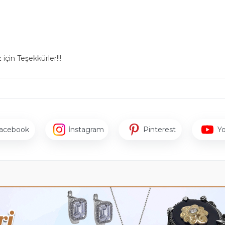
için Teşekkürler!!!
acebook
İnstagram
Pinterest
Y