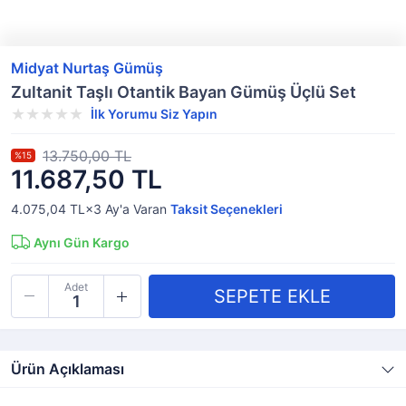
Midyat Nurtaş Gümüş
Zultanit Taşlı Otantik Bayan Gümüş Üçlü Set
İlk Yorumu Siz Yapın
13.750,00 TL
%15
11.687,50 TL
4.075,04 TL×3
Ay'a Varan
Taksit Seçenekleri
Aynı Gün Kargo
Adet
Ürün Açıklaması