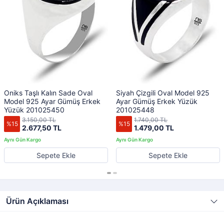
Oniks Taşlı Kalın Sade Oval
Siyah Çizgili Oval Model 925
Model 925 Ayar Gümüş Erkek
Ayar Gümüş Erkek Yüzük
Yüzük 201025450
201025448
3.150,00 TL
1.740,00 TL
%15
%15
2.677,50 TL
1.479,00 TL
Sepete Ekle
Sepete Ekle
Ürün Açıklaması