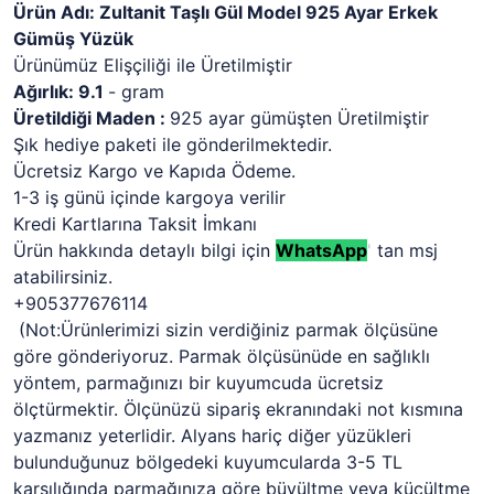
Ürün Adı: Zultanit Taşlı Gül Model 925 Ayar Erkek
Gümüş Yüzük
Ürünümüz Elişçiliği ile Üretilmiştir
Ağırlık: 9.1
- gram
Üretildiği Maden :
925 ayar gümüşten Üretilmiştir
Şık hediye paketi ile gönderilmektedir.
Ücretsiz Kargo ve Kapıda Ödeme.
1-3 iş günü içinde kargoya verilir
Kredi Kartlarına Taksit İmkanı
Ürün hakkında detaylı bilgi için
WhatsApp
'
tan msj
atabilirsiniz.
+905377676114
(Not:Ürünlerimizi sizin verdiğiniz parmak ölçüsüne
göre gönderiyoruz. Parmak ölçüsünüde en sağlıklı
yöntem, parmağınızı bir kuyumcuda ücretsiz
ölçtürmektir. Ölçünüzü sipariş ekranındaki not kısmına
yazmanız yeterlidir. Alyans hariç diğer yüzükleri
bulunduğunuz bölgedeki kuyumcularda 3-5 TL
karşılığında parmağınıza göre büyültme veya küçültme