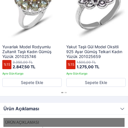
Yuvarlak Model Rodyumlu
Yakut Taşlı Gül Model Oksitli
Zultanit Taşlı Kadın Gümüş
925 Ayar Gümüş Telkari Kadın
Yüzük 201025746
Yüzük 201025659
3.350,00 TL
1.500,00 TL
%15
%15
2.847,50 TL
1.275,00 TL
Sepete Ekle
Sepete Ekle
Ürün Açıklaması
ÜRÜN AÇIKLAMASI