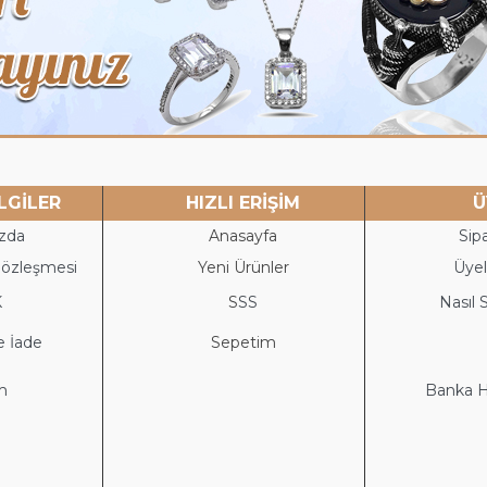
LGİLER
HIZLI ERİŞİM
Ü
zda
Anasayfa
Sipa
Sözleşmesi
Yeni Ürünler
Üyeli
K
S
SS
Nasıl S
e İade
Sepetim
im
Banka He