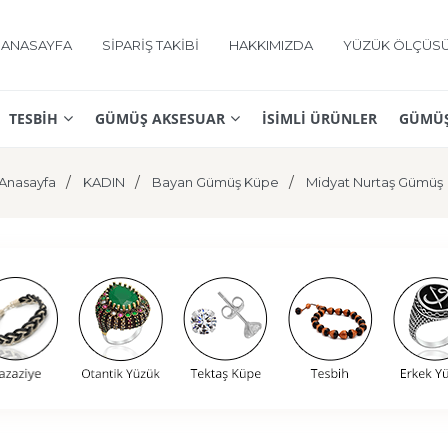
ANASAYFA
SİPARİŞ TAKİBİ
HAKKIMIZDA
YÜZÜK ÖLÇÜS
TESBİH
GÜMÜŞ AKSESUAR
İSİMLİ ÜRÜNLER
GÜMÜŞ
Anasayfa
KADIN
Bayan Gümüş Küpe
Midyat Nurtaş Gümüş