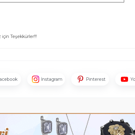
için Teşekkürler!!!
acebook
İnstagram
Pinterest
Y