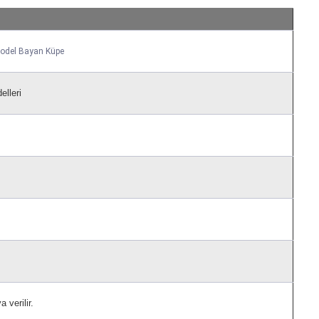
 Model Bayan Küpe
lleri
 verilir.