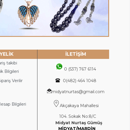
YELİK
İLETİŞİM
riş takibi
0 (537) 767 6114
k Bilgileri
ipariş Verilir
0(4
82) 464 1048
midyatnurtas@gmail.com
sap Bilgileri
Akçakaya Mahallesi
104. Sokak No:8/C
Midyat Nurtaş Gümüş
MİDYAT/MARDİN