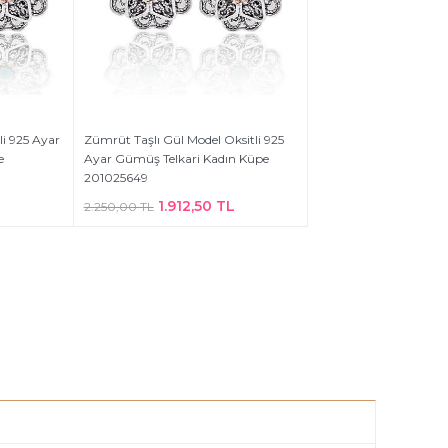
li 925 Ayar
Zümrüt Taşlı Gül Model Oksitli 925
e
Ayar Gümüş Telkari Kadın Küpe
201025649
L
1.912,50 TL
2.250,00 TL