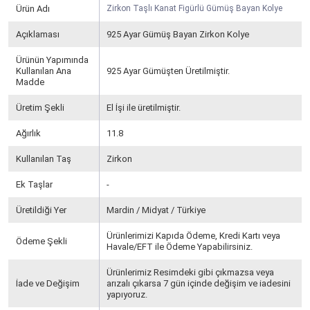
Ürün Adı
Zirkon Taşlı Kanat Figürlü Gümüş Bayan Kolye
Açıklaması
925 Ayar Gümüş Bayan Zirkon Kolye
Ürünün Yapımında
Kullanılan Ana
925 Ayar Gümüşten Üretilmiştir.
Madde
Üretim Şekli
El İşi ile üretilmiştir.
Ağırlık
11.8
Kullanılan Taş
Zirkon
Ek Taşlar
-
Üretildiği Yer
Mardin / Midyat / Türkiye
Ürünlerimizi Kapıda Ödeme, Kredi Kartı veya
Ödeme Şekli
Havale/EFT ile Ödeme Yapabilirsiniz.
Ürünlerimiz Resimdeki gibi çıkmazsa veya
İade ve Değişim
arızalı çıkarsa 7 gün içinde değişim ve iadesini
yapıyoruz.