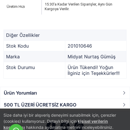
15:30'a Kadar Verilen Siparişler, Aynı Gün
Üretim Hızı
Kargoya Verilir.
Diğer Özellikler
Stok Kodu
201010646
Marka
Midyat Nurtaş Gümüş
Stok Durumu
Ürün Tükendi! Yoğun
İlginiz için Teşekkürler!!!
Ürün Yorumları
500 TL ÜZERİ ÜCRETSİZ KARGO
Size daha iyi bir alışveriş deneyimi sunabilmek için, çerezler
(cookies) kullanıyoruz. Detaylı bilgi için
kişisel verilerin
korunması
hakkında aydınlatma metnini inceleyebilirsiniz.