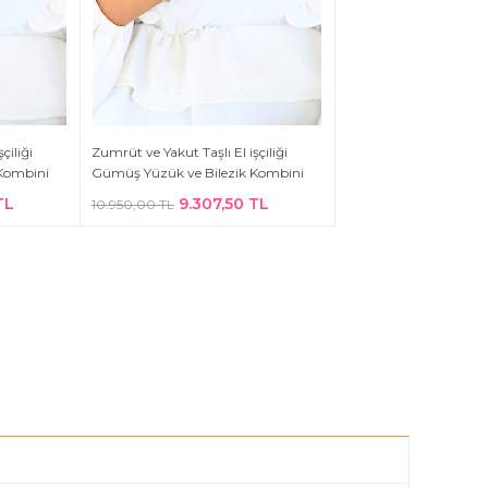
çiliği
Zumrüt ve Yakut Taşlı El işçiliği
Kombini
Gümüş Yüzük ve Bilezik Kombini
TL
9.307,50 TL
10.950,00 TL