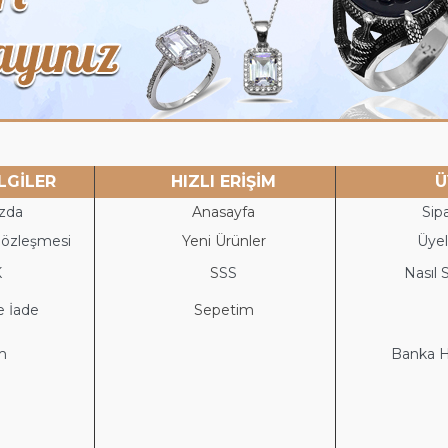
LGİLER
HIZLI ERİŞİM
Ü
zda
Anasayfa
Sipa
Sözleşmesi
Yeni Ürünler
Üyeli
K
S
SS
Nasıl S
e İade
Sepetim
im
Banka He