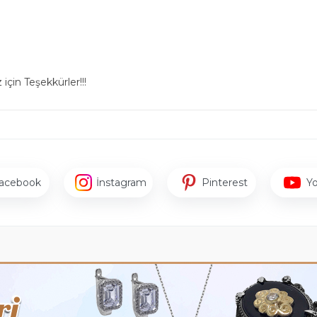
için Teşekkürler!!!
acebook
İnstagram
Pinterest
Y