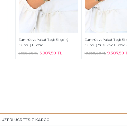
Zumrüt ve Yakut Taşlı El işçiliği
Zumrüt ve Yakut Taşlı El iş
Gümüş Bilezik
Gümüş Yüzük ve Bilezik 
5.907,50 TL
9.307,50 
6.950,00 TL
10.950,00 TL
L ÜZERİ ÜCRETSİZ KARGO