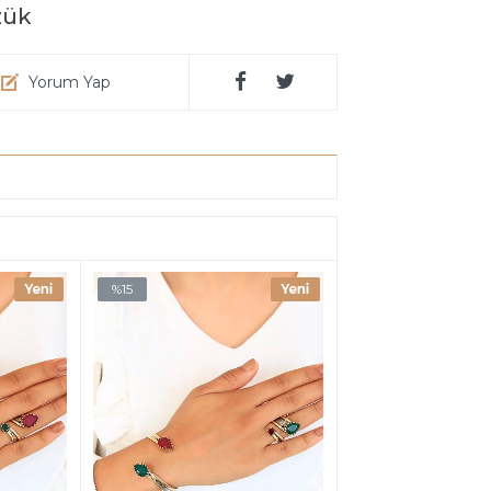
zük
Yorum Yap
%15