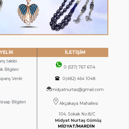
YELİK
İLETİŞİM
riş takibi
0 (537) 767 6114
k Bilgileri
ipariş Verilir
0(4
82) 464 1048
midyatnurtas@gmail.com
sap Bilgileri
Akçakaya Mahallesi
104. Sokak No:8/C
Midyat Nurtaş Gümüş
MİDYAT/MARDİN