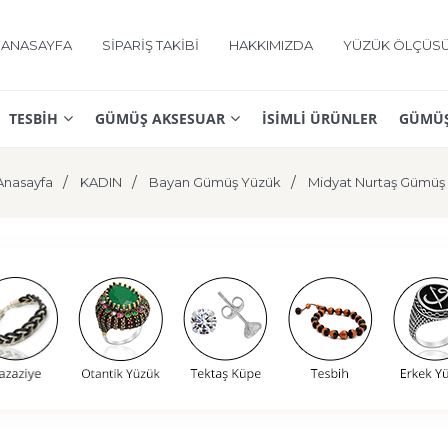
ANASAYFA
SİPARİŞ TAKİBİ
HAKKIMIZDA
YÜZÜK ÖLÇÜS
TESBİH
GÜMÜŞ AKSESUAR
İSİMLİ ÜRÜNLER
GÜMÜŞ
Anasayfa
KADIN
Bayan Gümüş Yüzük
Midyat Nurtaş Gümüş