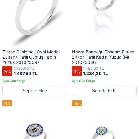
Zirkon Süslemeli Oval Model
Nazar Boncuğu Tasarım Firuze
Zultanit Taşlı Gümüş Kadın
Zirkon Taşlı Kadın Yüzük (M)
Yüzük 201025597
201025066
1.750,00 TL
1.452,00 TL
%15
%15
1.487,50 TL
1.234,20 TL
Sepete Ekle
Sepete Ekle