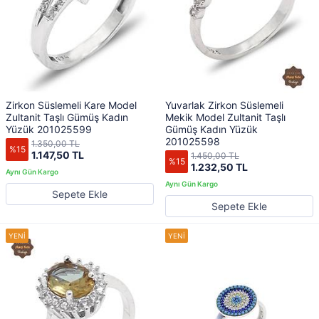
Zirkon Süslemeli Kare Model
Yuvarlak Zirkon Süslemeli
Zultanit Taşlı Gümüş Kadın
Mekik Model Zultanit Taşlı
Yüzük 201025599
Gümüş Kadın Yüzük
201025598
1.350,00 TL
%15
1.147,50 TL
1.450,00 TL
%15
1.232,50 TL
Sepete Ekle
Sepete Ekle