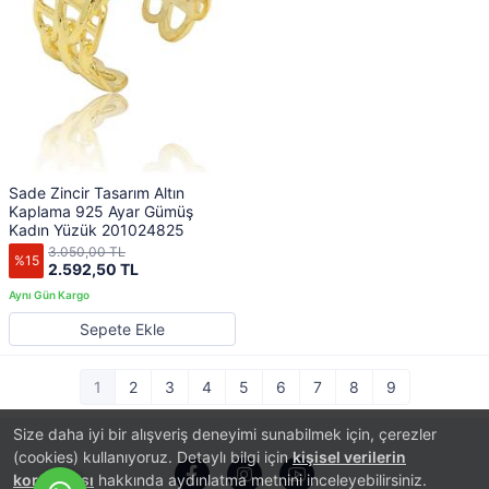
Sade Zincir Tasarım Altın
Kaplama 925 Ayar Gümüş
Kadın Yüzük 201024825
3.050,00 TL
%15
2.592,50 TL
Sepete Ekle
1
2
3
4
5
6
7
8
9
Size daha iyi bir alışveriş deneyimi sunabilmek için, çerezler
(cookies) kullanıyoruz. Detaylı bilgi için
kişisel verilerin
korunması
hakkında aydınlatma metnini inceleyebilirsiniz.