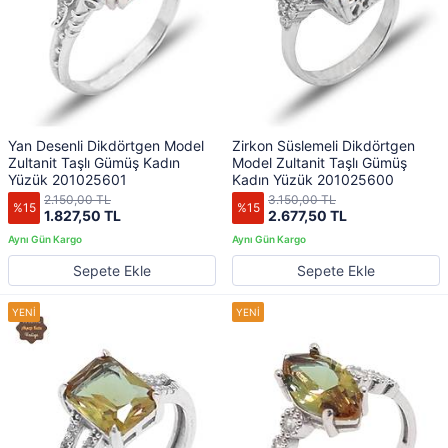
Yan Desenli Dikdörtgen Model
Zirkon Süslemeli Dikdörtgen
Zultanit Taşlı Gümüş Kadın
Model Zultanit Taşlı Gümüş
Yüzük 201025601
Kadın Yüzük 201025600
2.150,00 TL
3.150,00 TL
%15
%15
1.827,50 TL
2.677,50 TL
Sepete Ekle
Sepete Ekle