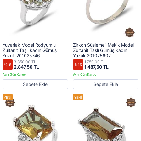
Yuvarlak Model Rodyumlu
Zirkon Süslemeli Mekik Model
Zultanit Taşlı Kadın Gümüş
Zultanit Taşlı Gümüş Kadın
Yüzük 201025746
Yüzük 201025602
3.350,00 TL
1.750,00 TL
%15
%15
2.847,50 TL
1.487,50 TL
Sepete Ekle
Sepete Ekle