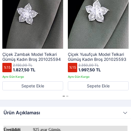
Çiçek Zambak Model Telkari
Çiçek Yusufçuk Model Telkari
Gümüş Kadın Broş 201025594
Gümüş Kadın Broş 201025593
2.150,00 TL
2.350,00 TL
%15
%15
1.827,50 TL
1.997,50 TL
Sepete Ekle
Sepete Ekle
Ürün Açıklaması
Üretildiği
925 ayar Gümüş.