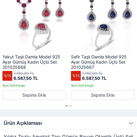
Yakut Taşlı Damla Model 925
Safir Taşlı Damla Model 925
Ayar Gümüş Kadın Üçlü Set
Ayar Gümüş Kadın Üçlü Set
201025668
201025667
7.750,00 TL
7.750,00 TL
%15
%15
6.587,50 TL
6.587,50 TL
Sepete Ekle
Sepete Ekle
Ürün Açıklaması
Yıldız Tozlu Ametist Taşı Gümüş Bayan Otantik Üçlü Set