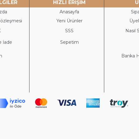
LGİLER
HIZLI ERİŞİM
Ü
zda
Anasayfa
Sipa
Sözleşmesi
Yeni Ürünler
Üyeli
K
S
SS
Nasıl S
e İade
Sepetim
im
Banka He