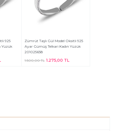
tli 925
Zümrüt Taşlı Gül Model Oksitli 925
n Yüzük
Ayar Gümüş Telkari Kadın Yüzük
201025658
L
1.275,00 TL
1.500,00 TL