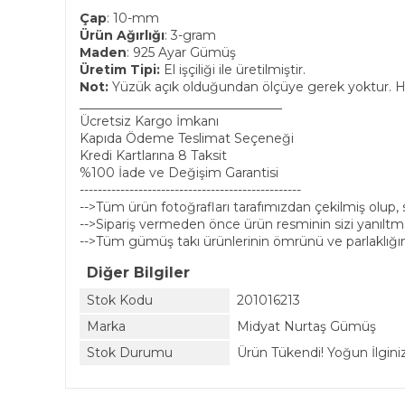
Çap
: 10-mm
Ürün Ağırlığı
: 3-gram
Maden
: 925 Ayar Gümüş
Üretim Tipi:
El işçiliği ile üretilmiştir.
Not:
Yüzük açık olduğundan ölçüye gerek yoktur. He
________________________________
Ücretsiz Kargo İmkanı
Kapıda Ödeme Teslimat Seçeneği
Kredi Kartlarına 8 Taksit
%100 İade ve Değişim Garantisi
-------------------------------------------------
-->Tüm ürün fotoğrafları tarafımızdan çekilmiş olup
-->Sipariş vermeden önce ürün resminin sizi yanıltmam
-->Tüm gümüş takı ürünlerinin ömrünü ve parlaklığın
Diğer Bilgiler
Stok Kodu
201016213
Marka
Midyat Nurtaş Gümüş
Stok Durumu
Ürün Tükendi! Yoğun İlginiz 