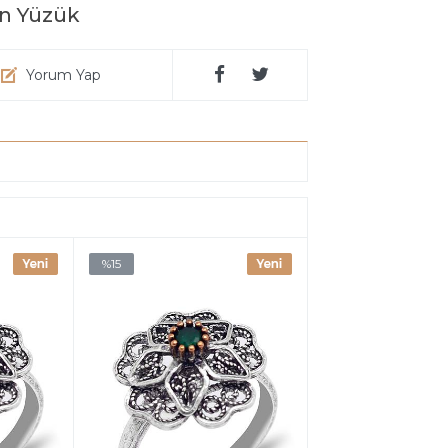
an Yüzük
Yorum Yap
%15