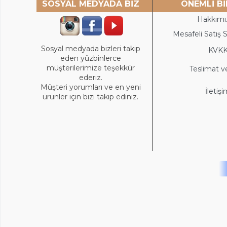
SOSYAL MEDYADA BİZ
ÖNEMLİ Bİ
Hakkımı
Mesafeli Satış 
Sosyal medyada bizleri takip
KVK
eden yüzbinlerce
müşterilerimize teşekkür
Teslimat v
ederiz.
Müşteri yorumları ve en yeni
İletiş
ürünler için bizi takip ediniz.