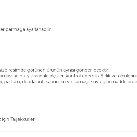
r parmağa ayarlanabilir.
, size resimde görünen ürünün aynısı gönderilecektir.
ası adına yukarıdaki ölçüleri kontrol ederek ağırlık ve ölçülerini
ı; parfüm, deodarant, sabun, su ve çamaşır suyu gibi maddelerden
için Teşekkürler!!!