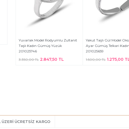
Yuvarlak Model Rodyumlu Zultanit
Yakut Taşlı Gül Model Oksi
Taşlı Kadın Gümüş Yüzük
Ayar Gümüş Telkari Kadı
201025746
201025659
2.847,50 TL
1.275,00 T
3.350,00 TL
1.500,00 TL
L ÜZERİ ÜCRETSİZ KARGO