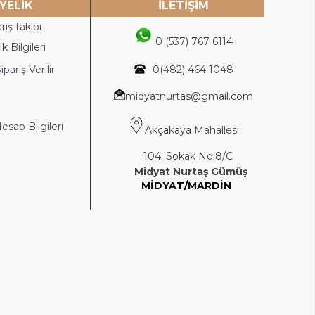
YELİK
İLETİŞİM
riş takibi
0 (537) 767 6114
k Bilgileri
ipariş Verilir
0(4
82) 464 1048
midyatnurtas@gmail.com
sap Bilgileri
Akçakaya Mahallesi
104. Sokak No:8/C
Midyat Nurtaş Gümüş
MİDYAT/MARDİN