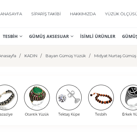
ANASAYFA
SİPARİŞ TAKİBİ
HAKKIMIZDA
YÜZÜK ÖLÇÜS
TESBİH
GÜMÜŞ AKSESUAR
İSİMLİ ÜRÜNLER
GÜMÜŞ
Anasayfa
KADIN
Bayan Gümüş Yüzük
Midyat Nurtaş Gümüş