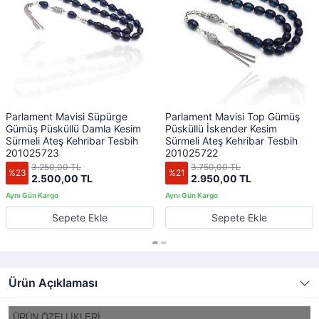
Parlament Mavisi Süpürge
Parlament Mavisi Top Gümüş
Gümüş Püsküllü Damla Kesim
Püsküllü İskender Kesim
Sürmeli Ateş Kehribar Tesbih
Sürmeli Ateş Kehribar Tesbih
201025723
201025722
3.250,00 TL
3.750,00 TL
%23
%21
2.500,00 TL
2.950,00 TL
Sepete Ekle
Sepete Ekle
Ürün Açıklaması
ÜRÜN ÖZELLİKLERİ