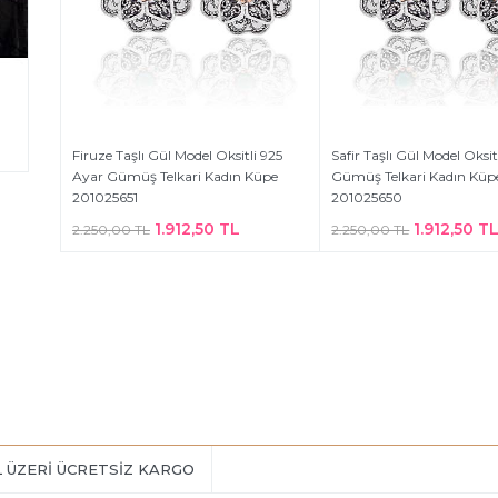
Firuze Taşlı Gül Model Oksitli 925
Safir Taşlı Gül Model Oksit
Ayar Gümüş Telkari Kadın Küpe
Gümüş Telkari Kadın Küp
201025651
201025650
1.912,50 TL
1.912,50 T
2.250,00 TL
2.250,00 TL
L ÜZERİ ÜCRETSİZ KARGO