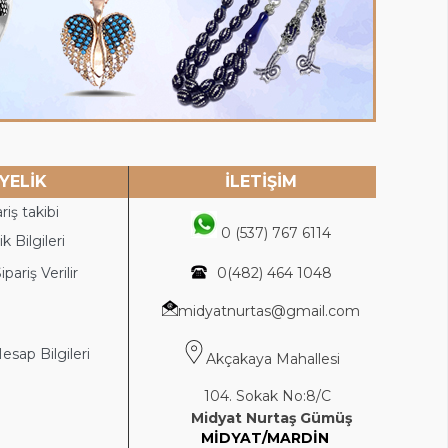
YELİK
İLETİŞİM
riş takibi
0 (537) 767 6114
k Bilgileri
ipariş Verilir
0(4
82) 464 1048
midyatnurtas@gmail.com
sap Bilgileri
Akçakaya Mahallesi
104. Sokak No:8/C
Midyat Nurtaş Gümüş
MİDYAT/MARDİN