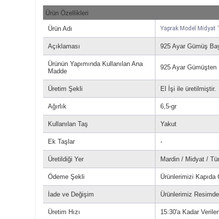
Ürün Özellikleri
Ürün Adı
Yaprak Model Midyat T
Açıklaması
925 Ayar Gümüş Bay
Ürünün Yapımında Kullanılan Ana
925 Ayar Gümüşten Ür
Madde
Üretim Şekli
El İşi ile üretilmiştir.
Ağırlık
6,5-gr
Kullanılan Taş
Yakut
Ek Taşlar
-
Üretildiği Yer
Mardin / Midyat / Tü
Ödeme Şekli
Ürünlerimizi Kapıda
İade ve Değişim
Ürünlerimiz Resimdek
Üretim Hızı
15:30'a Kadar Verilen