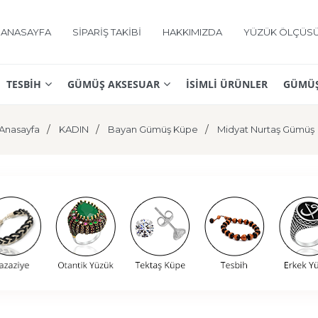
ANASAYFA
SİPARİŞ TAKİBİ
HAKKIMIZDA
YÜZÜK ÖLÇÜS
TESBİH
GÜMÜŞ AKSESUAR
İSİMLİ ÜRÜNLER
GÜMÜŞ
Anasayfa
KADIN
Bayan Gümüş Küpe
Midyat Nurtaş Gümüş