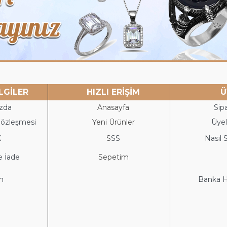
LGİLER
HIZLI ERİŞİM
Ü
zda
Anasayfa
Sipa
Sözleşmesi
Yeni Ürünler
Üyeli
K
S
SS
Nasıl S
e İade
Sepetim
im
Banka He