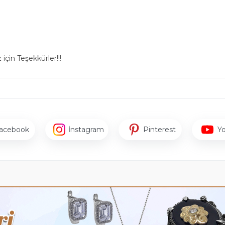
için Teşekkürler!!!
acebook
İnstagram
Pinterest
Y