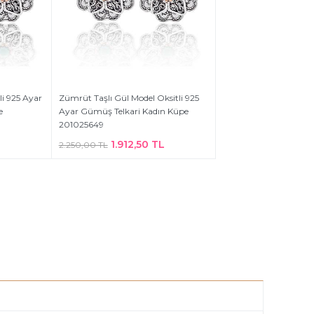
li 925 Ayar
Zümrüt Taşlı Gül Model Oksitli 925
e
Ayar Gümüş Telkari Kadın Küpe
201025649
L
1.912,50 TL
2.250,00 TL