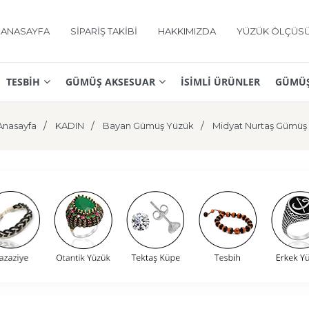
ANASAYFA
SİPARİŞ TAKİBİ
HAKKIMIZDA
YÜZÜK ÖLÇÜS
TESBİH
GÜMÜŞ AKSESUAR
İSİMLİ ÜRÜNLER
GÜMÜŞ
Anasayfa
KADIN
Bayan Gümüş Yüzük
Midyat Nurtaş Gümüş