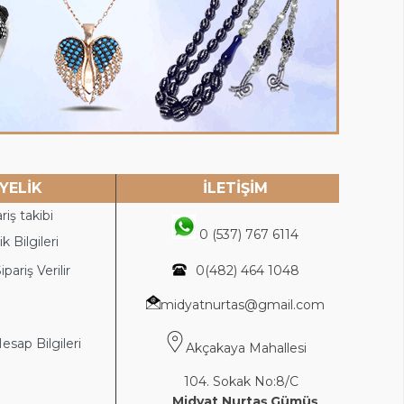
YELİK
İLETİŞİM
riş takibi
0 (537) 767 6114
k Bilgileri
ipariş Verilir
0(4
82) 464 1048
midyatnurtas@gmail.com
sap Bilgileri
Akçakaya Mahallesi
104. Sokak No:8/C
Midyat Nurtaş Gümüş