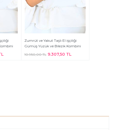
çiliği
Zumrüt ve Yakut Taşlı El işçiliği
Kombini
Gümüş Yüzük ve Bilezik Kombini
TL
9.307,50 TL
10.950,00 TL