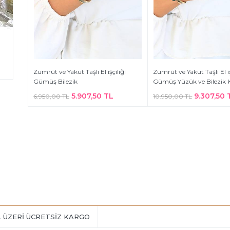
Zumrüt ve Yakut Taşlı El işçiliği
Zumrüt ve Yakut Taşlı El iş
Gümüş Bilezik
Gümüş Yüzük ve Bilezik 
5.907,50 TL
9.307,50 
6.950,00 TL
10.950,00 TL
L ÜZERİ ÜCRETSİZ KARGO