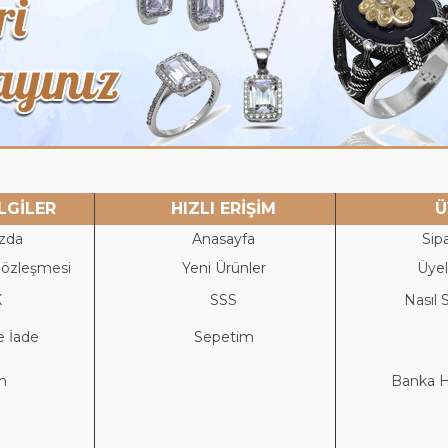
LGİLER
HIZLI ERİŞİM
Ü
zda
Anasayfa
Sipa
Sözleşmesi
Yeni Ürünler
Üyeli
K
S
SS
Nasıl S
e İade
Sepetim
im
Banka He