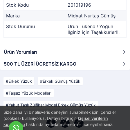
Stok Kodu
201019196
Marka
Midyat Nurtaş Gümüş
Stok Durumu
Ürün Tükendi! Yoğun
İlginiz için Teşekkürler!!!
Ürün Yorumları
500 TL ÜZERİ ÜCRETSİZ KARGO
Erkek Yüzük
Erkek Gümüş Yüzük
Taşsız Yüzük Modelleri
Yakut Taşlı Zülfikar Model Erkek Gümüş Yüzük
Size daha iyi bir alışveriş deneyimi sunabilmek için, çerezler
(cookies) kullanıyoruz. Detaylı bilgi için
kişisel verilerin
korunması
hakkında aydınlatma metnini inceleyebilirsiniz.