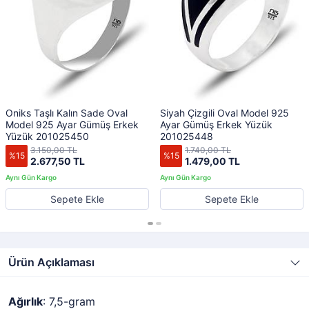
Oniks Taşlı Kalın Sade Oval
Siyah Çizgili Oval Model 925
Model 925 Ayar Gümüş Erkek
Ayar Gümüş Erkek Yüzük
Yüzük 201025450
201025448
3.150,00 TL
1.740,00 TL
%15
%15
2.677,50 TL
1.479,00 TL
Sepete Ekle
Sepete Ekle
Ürün Açıklaması
Ağırlık
: 7,5-gram