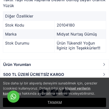
Yüzük
Diğer Özellikler
Stok Kodu
20104180
Marka
Midyat Nurtaş Gümüş
Stok Durumu
Ürün Tükendi! Yoğun
İlginiz için Teşekkürler!!!
Ürün Yorumları
500 TL ÜZERİ ÜCRETSİZ KARGO
Size daha iyi bir alışveriş deneyimi sunabilmek için, çerezler
(cookies) kullanıyoruz. Detaylı bilgi için
kişisel verilerin
korunması
hakkında aydınlatma metnini inceleyebilirsiniz.
TAMAM
®
PlatinMarket
E-Ticaret Sistemi
İle Hazırlanmıştır.