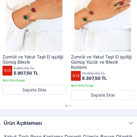
Zumrüt ve Yakut Taşlı El işçiliği
Zumrüt ve Yakut Taşlı El işçiliği
Gümüş Bilezik
Gümüş Yüzük ve Bilezik
Kombini
6.950,00 TL
%15
5.907,50 TL
10.950,00 TL
%15
9.307,50 TL
Sepete Ekle
Sepete Ekle
Ürün Açıklaması
Yakut Taşlı Rose Kaplama Desenli Gümüş Bayan Otantik