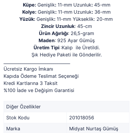
Küpe:
Genişlik
:
11-mm
Uzunluk
:
45-mm
Kolye:
Genişlik
:
11-mm
Uzunluk
:
36-mm
Yüzük:
Genişlik
:
11-mm Yükseklik: 20-mm
Zincir Uzunluk
: 45-cm
Ürün Ağırlığı
: 26,5-gram
Maden
: 925 Ayar Gümüş
Üretim Tipi
:Kalıp ile Üretildi.
Şık Hediye Paketi ile Gönderilir.
________________________________
Ücretsiz Kargo İmkanı
Kapıda Ödeme Teslimat Seçeneği
Kredi Kartlarına 3 Taksit
%100 İade ve Değişim Garantisi
Diğer Özellikler
Stok Kodu
201018056
Marka
Midyat Nurtaş Gümüş