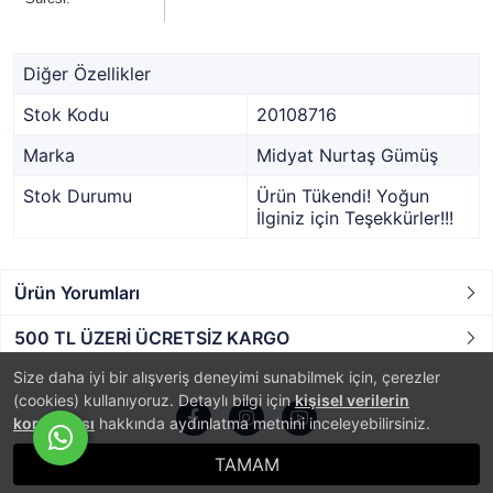
Diğer Özellikler
Stok Kodu
20108716
Marka
Midyat Nurtaş Gümüş
Stok Durumu
Ürün Tükendi! Yoğun
İlginiz için Teşekkürler!!!
Ürün Yorumları
500 TL ÜZERİ ÜCRETSİZ KARGO
Size daha iyi bir alışveriş deneyimi sunabilmek için, çerezler
(cookies) kullanıyoruz. Detaylı bilgi için
kişisel verilerin
korunması
hakkında aydınlatma metnini inceleyebilirsiniz.
TAMAM
®
PlatinMarket
E-Ticaret Sistemi
İle Hazırlanmıştır.