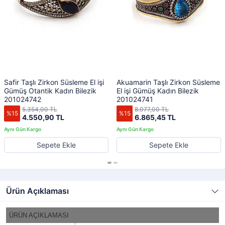
Safir Taşlı Zirkon Süsleme El işi
Akuamarin Taşlı Zirkon Süsleme
Gümüş Otantik Kadın Bilezik
El işi Gümüş Kadın Bilezik
201024742
201024741
5.354,00 TL
8.077,00 TL
%15
%15
4.550,90 TL
6.865,45 TL
Sepete Ekle
Sepete Ekle
Ürün Açıklaması
ÜRÜN AÇIKLAMASI