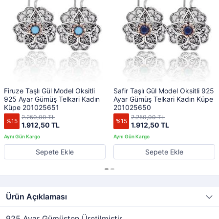
Firuze Taşlı Gül Model Oksitli
Safir Taşlı Gül Model Oksitli 925
925 Ayar Gümüş Telkari Kadın
Ayar Gümüş Telkari Kadın Küpe
Küpe 201025651
201025650
2.250,00 TL
2.250,00 TL
%15
%15
1.912,50 TL
1.912,50 TL
Sepete Ekle
Sepete Ekle
Ürün Açıklaması
925 Ayar Gümüşten Üretilmiştir.