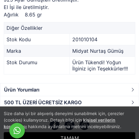
El İşi ile üretilmiştir.
Ağırlık 8.65 gr
Diğer Özellikler
Stok Kodu
201010104
Marka
Midyat Nurtaş Gümüş
Stok Durumu
Ürün Tükendi! Yoğun
İlginiz için Teşekkürler!!!
Ürün Yorumları
500 TL ÜZERİ ÜCRETSİZ KARGO
Size daha iyi bir alışveriş deneyimi sunabilmek için, çerezler
(cookies) kullanıyoruz. Detaylı bilgi için
kişisel verilerin
korunması
hakkında aydınlatma metnini inceleyebilirsiniz.
TAMAM