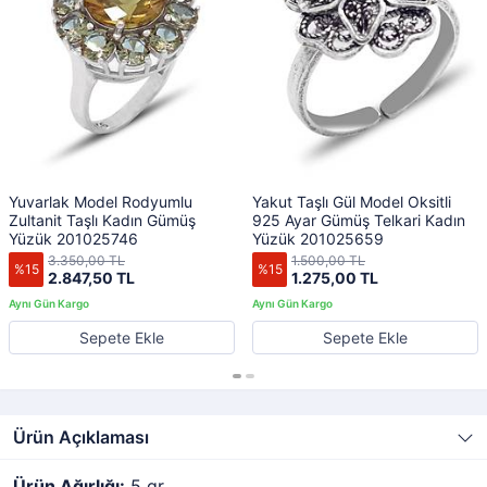
Yuvarlak Model Rodyumlu
Yakut Taşlı Gül Model Oksitli
Zultanit Taşlı Kadın Gümüş
925 Ayar Gümüş Telkari Kadın
Yüzük 201025746
Yüzük 201025659
3.350,00 TL
1.500,00 TL
%15
%15
2.847,50 TL
1.275,00 TL
Sepete Ekle
Sepete Ekle
Ürün Açıklaması
Ürün Ağırlığı:
5 gr