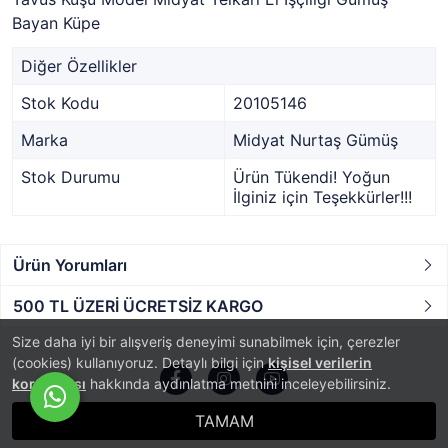
Bayan Küpe
Diğer Özellikler
Stok Kodu
20105146
Marka
Midyat Nurtaş Gümüş
Stok Durumu
Ürün Tükendi! Yoğun
İlginiz için Teşekkürler!!!
Ürün Yorumları
500 TL ÜZERİ ÜCRETSİZ KARGO
Size daha iyi bir alışveriş deneyimi sunabilmek için, çerezler
(cookies) kullanıyoruz. Detaylı bilgi için
kişisel verilerin
korunması
hakkında aydınlatma metnini inceleyebilirsiniz.
TAMAM
®
PlatinMarket
E-Ticaret Sistemi
İle Hazırlanmıştır.