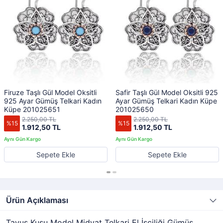
Firuze Taşlı Gül Model Oksitli
Safir Taşlı Gül Model Oksitli 925
925 Ayar Gümüş Telkari Kadın
Ayar Gümüş Telkari Kadın Küpe
Küpe 201025651
201025650
2.250,00 TL
2.250,00 TL
%15
%15
1.912,50 TL
1.912,50 TL
Sepete Ekle
Sepete Ekle
Ürün Açıklaması
Tavus Kuşu Model Midyat Telkari El İşçiliği Gümüş