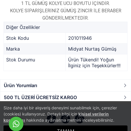
1 TL GÜMÜŞ KOLYE UCU BOYUTU İÇİNDİR.
KOLYE SİPARİŞLERİNİZ GÜMÜŞ ZİNCİR İLE BERABER
GÖNDERİLMEKTEDİR.
Diğer Özellikler
Stok Kodu
201011946
Marka
Midyat Nurtaş Gümüş
Stok Durumu
Ürün Tükendi! Yoğun
İlginiz için Teşekkürler!!!
Ürün Yorumları
500 TL ÜZERİ ÜCRETSİZ KARGO
Size daha iyi bir alışveriş deneyimi sunabilmek için, çerezler
(cookies) kullanıyoruz. Detaylı bilgi için
kişisel verilerin
korunması
hakkında aydınlatma metnini inceleyebilirsiniz.