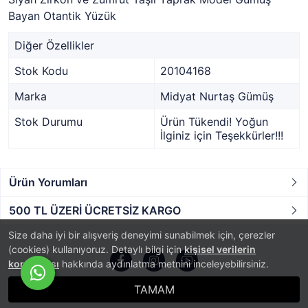
Bayan Otantik Yüzük
Diğer Özellikler
Stok Kodu
20104168
Marka
Midyat Nurtaş Gümüş
Stok Durumu
Ürün Tükendi! Yoğun
İlginiz için Teşekkürler!!!
Ürün Yorumları
500 TL ÜZERİ ÜCRETSİZ KARGO
Size daha iyi bir alışveriş deneyimi sunabilmek için, çerezler
(cookies) kullanıyoruz. Detaylı bilgi için
kişisel verilerin
korunması
hakkında aydınlatma metnini inceleyebilirsiniz.
TAMAM
®
PlatinMarket
E-Ticaret Sistemi
İle Hazırlanmıştır.