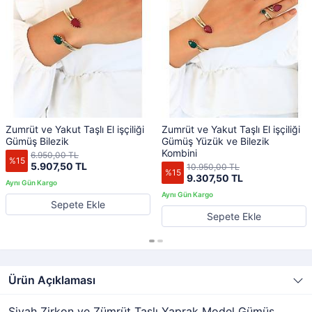
Zumrüt ve Yakut Taşlı El işçiliği
Zumrüt ve Yakut Taşlı El işçiliği
Gümüş Bilezik
Gümüş Yüzük ve Bilezik
Kombini
6.950,00 TL
%15
5.907,50 TL
10.950,00 TL
%15
9.307,50 TL
Sepete Ekle
Sepete Ekle
Ürün Açıklaması
Siyah Zirkon ve Zümrüt Taşlı Yaprak Model Gümüş