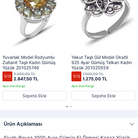
Yuvarlak Model Rodyumlu
Yakut Taşlı Gül Model Oksitli
Zultanit Taşlı Kadın Gümüş
925 Ayar Gümüş Telkari Kadın
Yüzük 201025746
Yüzük 201025659
3.350,00 TL
1.500,00 TL
%15
%15
2.847,50 TL
1.275,00 TL
Sepete Ekle
Sepete Ekle
Ürün Açıklaması
Siyah-Beyaz 1000 Ayar Gümüş El Örmesi Kazaz Yüzük