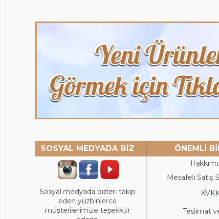
SOSYAL MEDYADA BİZ
ÖNEMLİ Bİ
Hakkımı
Mesafeli Satış 
Sosyal medyada bizleri takip
KVK
eden yüzbinlerce
müşterilerimize teşekkür
Teslimat v