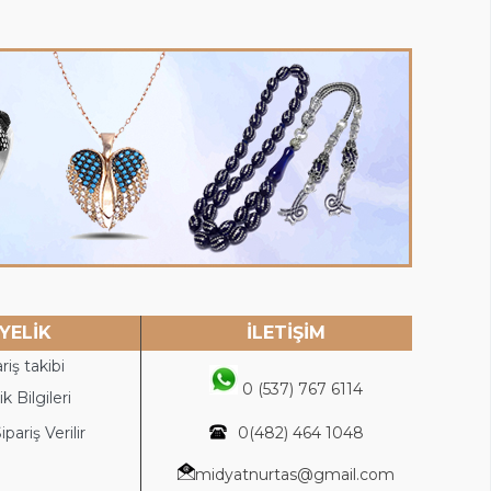
YELİK
İLETİŞİM
riş takibi
0 (537) 767 6114
k Bilgileri
ipariş Verilir
0(4
82) 464 1048
midyatnurtas@gmail.com