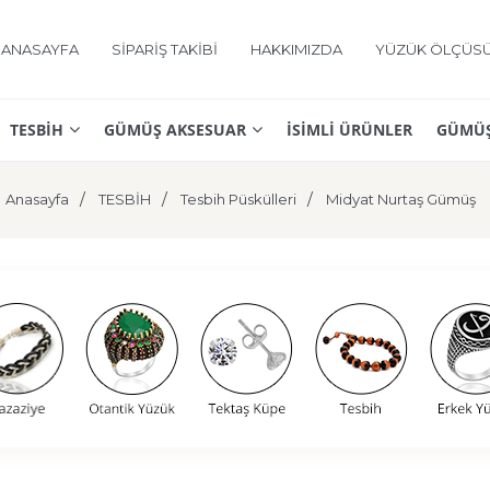
ANASAYFA
SİPARİŞ TAKİBİ
HAKKIMIZDA
YÜZÜK ÖLÇÜS
TESBİH
GÜMÜŞ AKSESUAR
İSİMLİ ÜRÜNLER
GÜMÜŞ
Anasayfa
TESBİH
Tesbih Püskülleri
Midyat Nurtaş Gümüş