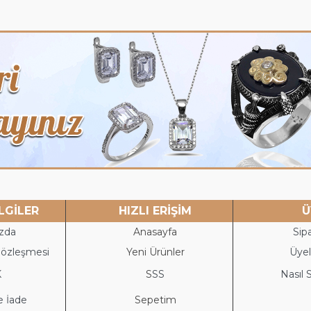
LGİLER
HIZLI ERİŞİM
Ü
zda
Anasayfa
Sipa
Sözleşmesi
Yeni Ürünler
Üyeli
K
S
SS
Nasıl S
e İade
Sepetim