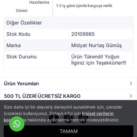
Hazırlanma
1-3 iş günü içinde kargoya verilir.
Süresi:
Diğer Özellikler
Stok Kodu
20109985
Marka
Midyat Nurtaş Gümüş
Stok Durumu
Ürün Tükendi! Yoğun
İlginiz için Teşekkürler!!!
Ürün Yorumları
500 TL ÜZERİ ÜCRETSİZ KARGO
Size daha iyi bir alışveriş deneyimi sunabilmek için, çerezler
(cookies) kullanıyoruz. Detaylı bilgi için
kişisel verilerin
korunması
hakkında aydınlatma metnini inceleyebilirsiniz.
TAMAM
®
PlatinMarket
E-Ticaret Sistemi
İle Hazırlanmıştır.