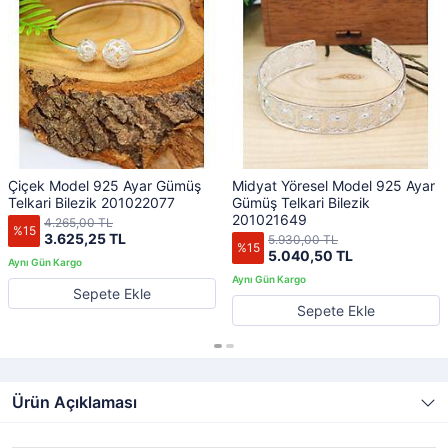
Çiçek Model 925 Ayar Gümüş
Midyat Yöresel Model 925 Ayar
Telkari Bilezik 201022077
Gümüş Telkari Bilezik
201021649
4.265,00 TL
%15
3.625,25 TL
5.930,00 TL
%15
5.040,50 TL
Sepete Ekle
Sepete Ekle
Ürün Açıklaması