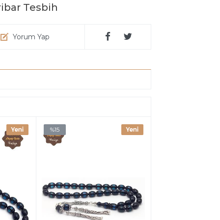
ribar Tesbih
Yorum Yap
%15