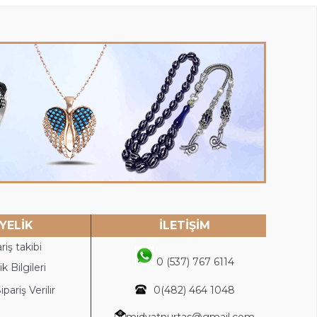
YELİK
İLETİŞİM
riş takibi
0 (537) 767 6114
k Bilgileri
ipariş Verilir
0(4
82) 464 1048