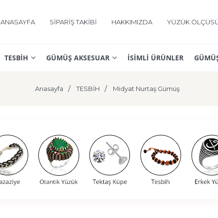
ANASAYFA
SİPARİŞ TAKİBİ
HAKKIMIZDA
YÜZÜK ÖLÇÜS
TESBİH
GÜMÜŞ AKSESUAR
İSİMLİ ÜRÜNLER
GÜMÜŞ
Anasayfa
TESBİH
Midyat Nurtaş Gümüş