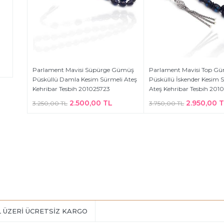
Parlament Mavisi Süpürge Gümüş
Parlament Mavisi Top G
Püsküllü Damla Kesim Sürmeli Ateş
Püsküllü İskender Kesim 
Kehribar Tesbih 201025723
Ateş Kehribar Tesbih 201
2.500,00 TL
2.950,00 
3.250,00 TL
3.750,00 TL
L ÜZERİ ÜCRETSİZ KARGO