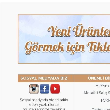
SOSYAL MEDYADA BİZ
ÖNEMLİ Bİ
Hakkımı
Mesafeli Satış 
Sosyal medyada bizleri takip
KVK
eden yüzbinlerce
müşterilerimize teşekkür
Teslimat v