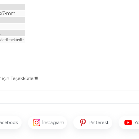
11x7-mm
.
derilmektedir.
için Teşekkürler!!!
acebook
İnstagram
Pinterest
Y