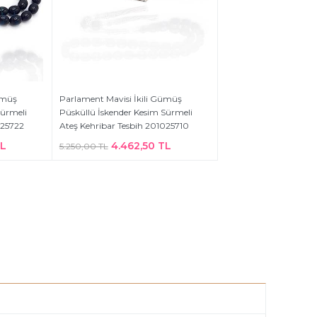
ümüş
Parlament Mavisi İkili Gümüş
Sürmeli
Püsküllü İskender Kesim Sürmeli
025722
Ateş Kehribar Tesbih 201025710
TL
4.462,50 TL
5.250,00 TL