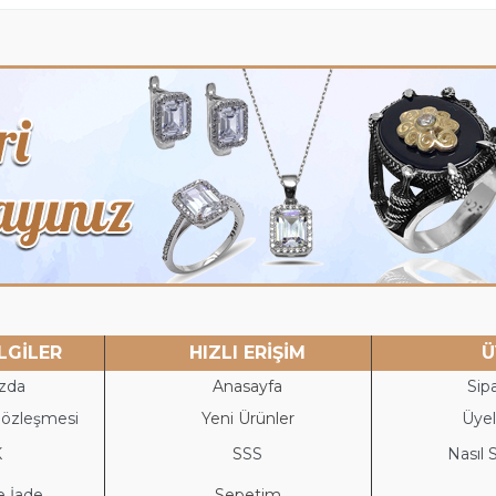
LGİLER
HIZLI ERİŞİM
Ü
zda
Anasayfa
Sipa
Sözleşmesi
Yeni Ürünler
Üyeli
K
S
SS
Nasıl S
e İade
Sepetim