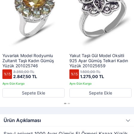
Yuvarlak Model Rodyumlu
Yakut Taşlı Gül Model Oksitli
Zultanit Taşlı Kadın Gümüş
925 Ayar Gümüş Telkari Kadın
Yüzük 201025746
Yüzük 201025659
3.350,00 TL
1.500,00 TL
%15
%15
2.847,50 TL
1.275,00 TL
Sepete Ekle
Sepete Ekle
Ürün Açıklaması
Sarı-Lacivert 1000 Ayar Gümüş El Örmesi Kazaz Yüzük