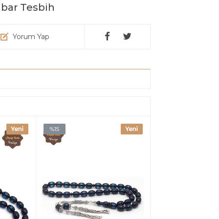
ibar Tesbih
Yorum Yap
%15