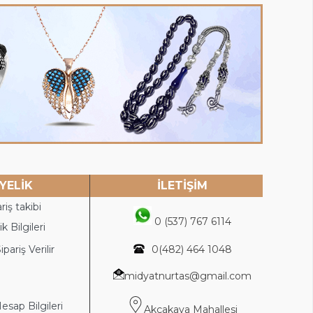
YELİK
İLETİŞİM
riş takibi
0 (537) 767 6114
k Bilgileri
ipariş Verilir
0(4
82) 464 1048
midyatnurtas@gmail.com
sap Bilgileri
Akçakaya Mahallesi