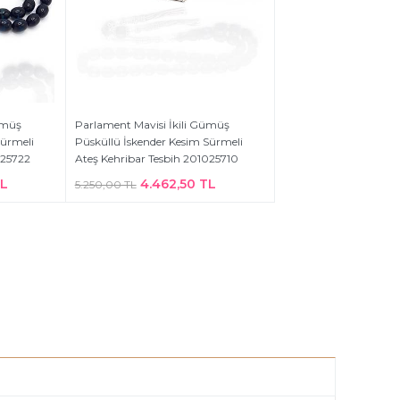
ümüş
Parlament Mavisi İkili Gümüş
Sürmeli
Püsküllü İskender Kesim Sürmeli
025722
Ateş Kehribar Tesbih 201025710
TL
4.462,50 TL
5.250,00 TL