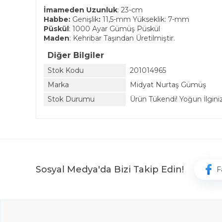
İmameden Uzunluk
: 23-cm
Habbe:
Genişlik
:
11,5-mm Yükseklik: 7-mm
Püskül
: 1000 Ayar Gümüş Püskül
Maden
: Kehribar Taşından Üretilmiştir.
Diğer Bilgiler
Stok Kodu
201014965
Marka
Midyat Nurtaş Gümüş
Stok Durumu
Ürün Tükendi! Yoğun İlginiz 
Sosyal Medya'da Bizi Takip Edin!
F