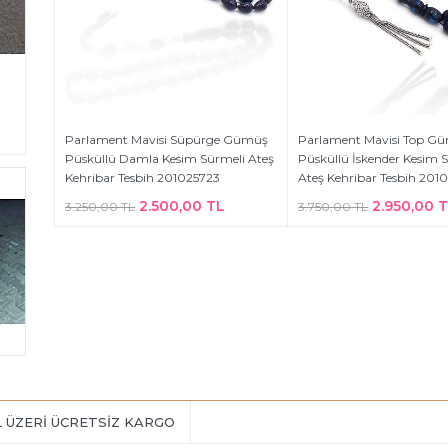
Parlament Mavisi Süpürge Gümüş
Parlament Mavisi Top G
Püsküllü Damla Kesim Sürmeli Ateş
Püsküllü İskender Kesim 
Kehribar Tesbih 201025723
Ateş Kehribar Tesbih 201
2.500,00 TL
2.950,00 
3.250,00 TL
3.750,00 TL
L ÜZERİ ÜCRETSİZ KARGO