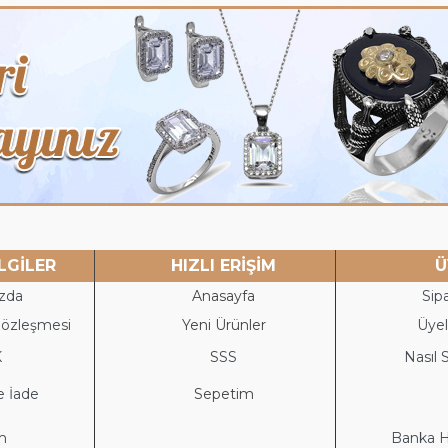
LGİLER
HIZLI ERİŞİM
Ü
zda
Anasayfa
Sipa
Sözleşmesi
Yeni Ürünler
Üyeli
K
S
SS
Nasıl S
e İade
Sepetim
im
Banka He