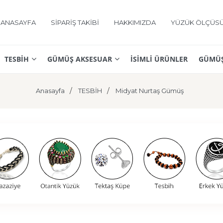
ANASAYFA
SİPARİŞ TAKİBİ
HAKKIMIZDA
YÜZÜK ÖLÇÜS
TESBİH
GÜMÜŞ AKSESUAR
İSİMLİ ÜRÜNLER
GÜMÜŞ
Anasayfa
TESBİH
Midyat Nurtaş Gümüş