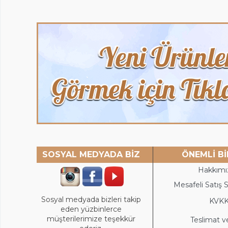
SOSYAL MEDYADA BİZ
ÖNEMLİ Bİ
Hakkımı
Mesafeli Satış 
Sosyal medyada bizleri takip
KVK
eden yüzbinlerce
müşterilerimize teşekkür
Teslimat v