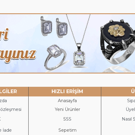
LGİLER
HIZLI ERİŞİM
Ü
zda
Anasayfa
Sipa
Sözleşmesi
Yeni Ürünler
Üyeli
K
S
SS
Nasıl S
e İade
Sepetim