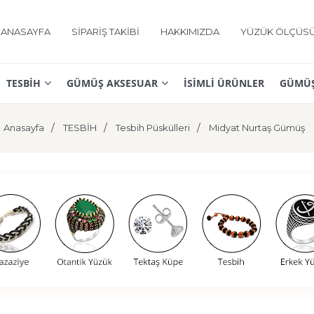
ANASAYFA
SİPARİŞ TAKİBİ
HAKKIMIZDA
YÜZÜK ÖLÇÜS
TESBİH
GÜMÜŞ AKSESUAR
İSİMLİ ÜRÜNLER
GÜMÜŞ
Anasayfa
TESBİH
Tesbih Püskülleri
Midyat Nurtaş Gümüş