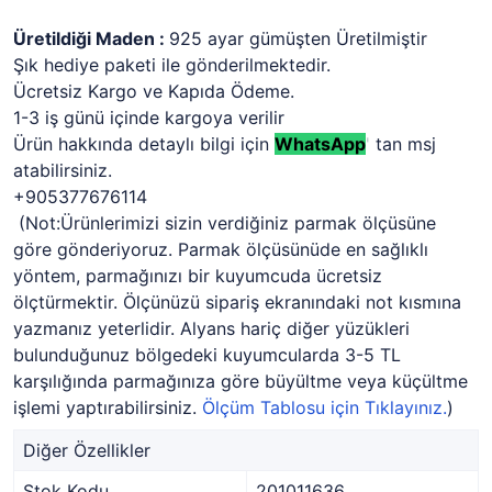
Üretildiği Maden :
925 ayar gümüşten Üretilmiştir
Şık hediye paketi ile gönderilmektedir.
Ücretsiz Kargo ve Kapıda Ödeme.
1-3 iş günü içinde kargoya verilir
Ürün hakkında detaylı bilgi için
WhatsApp
'
tan msj
atabilirsiniz.
+905377676114
(Not:Ürünlerimizi sizin verdiğiniz parmak ölçüsüne
göre gönderiyoruz. Parmak ölçüsünüde en sağlıklı
yöntem, parmağınızı bir kuyumcuda ücretsiz
ölçtürmektir. Ölçünüzü sipariş ekranındaki not kısmına
yazmanız yeterlidir. Alyans hariç diğer yüzükleri
bulunduğunuz bölgedeki kuyumcularda 3-5 TL
karşılığında parmağınıza göre büyültme veya küçültme
işlemi yaptırabilirsiniz.
Ölçüm Tablosu için Tıklayınız.
)
Diğer Özellikler
Stok Kodu
201011636