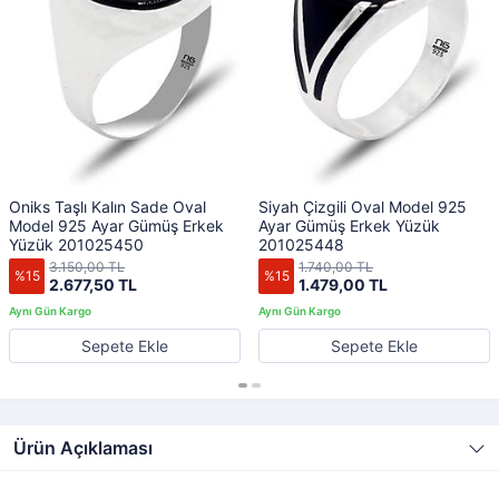
Oniks Taşlı Kalın Sade Oval
Siyah Çizgili Oval Model 925
Model 925 Ayar Gümüş Erkek
Ayar Gümüş Erkek Yüzük
Yüzük 201025450
201025448
3.150,00 TL
1.740,00 TL
%15
%15
2.677,50 TL
1.479,00 TL
Sepete Ekle
Sepete Ekle
Ürün Açıklaması