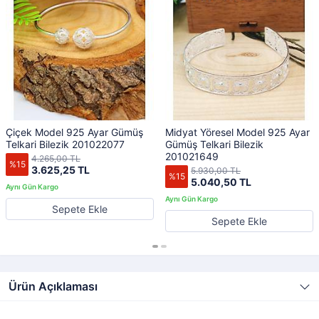
Çiçek Model 925 Ayar Gümüş
Midyat Yöresel Model 925 Ayar
Telkari Bilezik 201022077
Gümüş Telkari Bilezik
201021649
4.265,00 TL
%15
3.625,25 TL
5.930,00 TL
%15
5.040,50 TL
Sepete Ekle
Sepete Ekle
Ürün Açıklaması