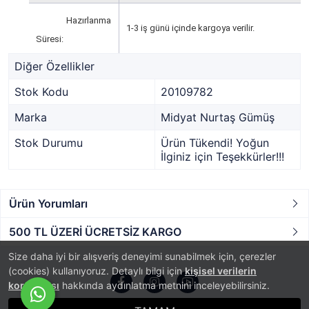
Hazırlanma
1-3 iş günü içinde kargoya verilir.
Süresi:
Diğer Özellikler
Stok Kodu
20109782
Marka
Midyat Nurtaş Gümüş
Stok Durumu
Ürün Tükendi! Yoğun
İlginiz için Teşekkürler!!!
Ürün Yorumları
500 TL ÜZERİ ÜCRETSİZ KARGO
Size daha iyi bir alışveriş deneyimi sunabilmek için, çerezler
(cookies) kullanıyoruz. Detaylı bilgi için
kişisel verilerin
korunması
hakkında aydınlatma metnini inceleyebilirsiniz.