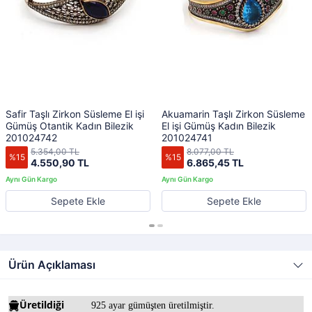
Safir Taşlı Zirkon Süsleme El işi
Akuamarin Taşlı Zirkon Süsleme
Gümüş Otantik Kadın Bilezik
El işi Gümüş Kadın Bilezik
201024742
201024741
5.354,00 TL
8.077,00 TL
%15
%15
4.550,90 TL
6.865,45 TL
Sepete Ekle
Sepete Ekle
Ürün Açıklaması
Üretildiği
925 ayar gümüşten üretilmiştir.