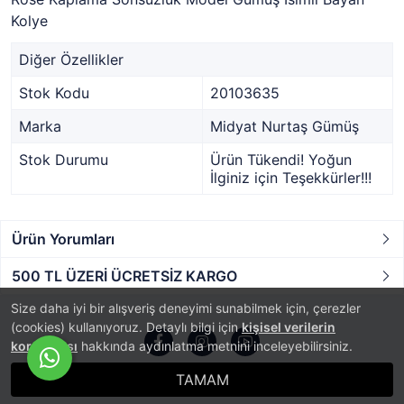
Kolye
Diğer Özellikler
Stok Kodu
20103635
Marka
Midyat Nurtaş Gümüş
Stok Durumu
Ürün Tükendi! Yoğun
İlginiz için Teşekkürler!!!
Ürün Yorumları
500 TL ÜZERİ ÜCRETSİZ KARGO
Size daha iyi bir alışveriş deneyimi sunabilmek için, çerezler
(cookies) kullanıyoruz. Detaylı bilgi için
kişisel verilerin
korunması
hakkında aydınlatma metnini inceleyebilirsiniz.
TAMAM
®
PlatinMarket
E-Ticaret Sistemi
İle Hazırlanmıştır.