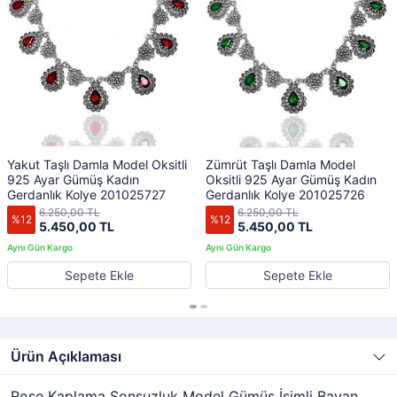
Yakut Taşlı Damla Model Oksitli
Zümrüt Taşlı Damla Model
925 Ayar Gümüş Kadın
Oksitli 925 Ayar Gümüş Kadın
Gerdanlık Kolye 201025727
Gerdanlık Kolye 201025726
6.250,00 TL
6.250,00 TL
%12
%12
5.450,00 TL
5.450,00 TL
Sepete Ekle
Sepete Ekle
Ürün Açıklaması
Rose Kaplama Sonsuzluk Model Gümüş İsimli Bayan