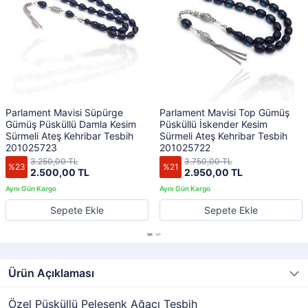
Parlament Mavisi Süpürge
Parlament Mavisi Top Gümüş
Gümüş Püsküllü Damla Kesim
Püsküllü İskender Kesim
Sürmeli Ateş Kehribar Tesbih
Sürmeli Ateş Kehribar Tesbih
201025723
201025722
3.250,00 TL
3.750,00 TL
%23
%21
2.500,00 TL
2.950,00 TL
Sepete Ekle
Sepete Ekle
Ürün Açıklaması
Özel Püsküllü Pelesenk Ağacı Tesbih