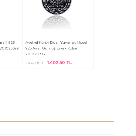
araflı 925
Ayet-el Kürs-i Dualı Yuvarlak Model
 201025699
925 Ayar Gümüş Erkek Kolye
201025698
1.402,50 TL
1.650,00 TL