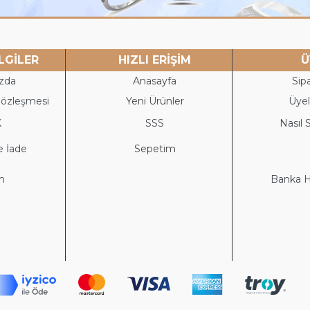
LGİLER
HIZLI ERİŞİM
Ü
zda
Anasayfa
Sipa
Sözleşmesi
Yeni Ürünler
Üyeli
K
S
SS
Nasıl S
e İade
Sepetim
im
Banka He