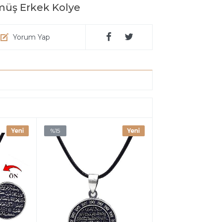
müş Erkek Kolye
Yorum Yap
%15