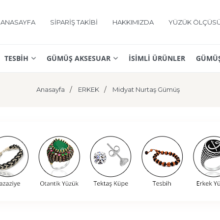
ANASAYFA
SİPARİŞ TAKİBİ
HAKKIMIZDA
YÜZÜK ÖLÇÜS
TESBİH
GÜMÜŞ AKSESUAR
İSİMLİ ÜRÜNLER
GÜMÜŞ
Anasayfa
ERKEK
Midyat Nurtaş Gümüş