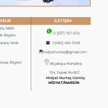
YELİK
İLETİŞİM
riş takibi
0 (537) 767 6114
k Bilgileri
ipariş Verilir
0(4
82) 464 1048
midyatnurtas@gmail.com
sap Bilgileri
Akçakaya Mahallesi
104. Sokak No:8/C
Midyat Nurtaş Gümüş
MİDYAT/MARDİN