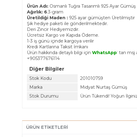
Ürün Adı:
Osmanlı Tuğra Tasarımlı 925 Ayar Gümüş
Ağırlık: 6
.3-gram
Üretildiği Maden :
925 ayar gümüşten Üretilmiştir
Şık hediye paketi ile gönderilmektedir.
Deri Zincir Hediyemizdir.
Ücretsiz Kargo ve Kapıda Ödeme.
1-3 iş günü içinde kargoya verilir
Kredi Kartlarına Taksit İmkanı
Ürün hakkında detaylı bilgi için
WhatsApp
'
tan msj at
+905377676114
Diğer Bilgiler
Stok Kodu
201010759
Marka
Midyat Nurtaş Gümüş
Stok Durumu
Ürün Tükendi! Yoğun İlginiz 
ÜRÜN ETIKETLERI