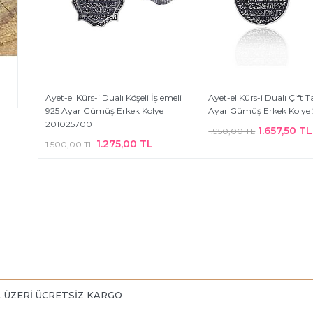
Ayet-el Kürs-i Dualı Köşeli İşlemeli
Ayet-el Kürs-i Dualı Çift T
925 Ayar Gümüş Erkek Kolye
Ayar Gümüş Erkek Kolye
201025700
1.657,50 TL
1.950,00 TL
1.275,00 TL
1.500,00 TL
L ÜZERİ ÜCRETSİZ KARGO