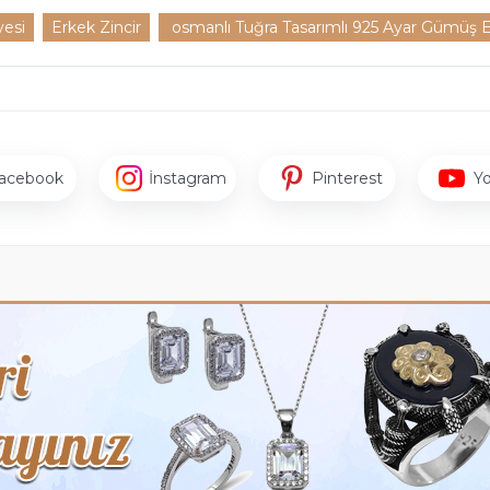
yesi
Erkek Zincir
osmanlı Tuğra Tasarımlı 925 Ayar Gümüş 
acebook
İnstagram
Pinterest
Y