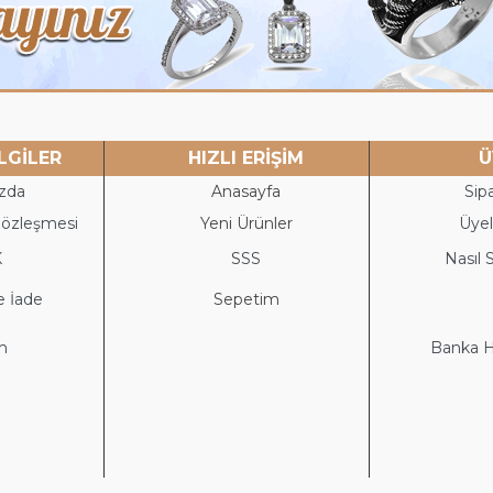
LGİLER
HIZLI ERİŞİM
Ü
zda
Anasayfa
Sipa
Sözleşmesi
Yeni Ürünler
Üyeli
K
S
SS
Nasıl S
e İade
Sepetim
im
Banka He