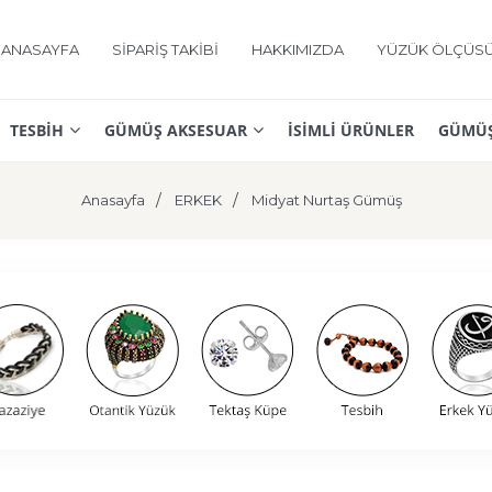
ANASAYFA
SİPARİŞ TAKİBİ
HAKKIMIZDA
YÜZÜK ÖLÇÜS
TESBİH
GÜMÜŞ AKSESUAR
İSİMLİ ÜRÜNLER
GÜMÜŞ
Anasayfa
ERKEK
Midyat Nurtaş Gümüş