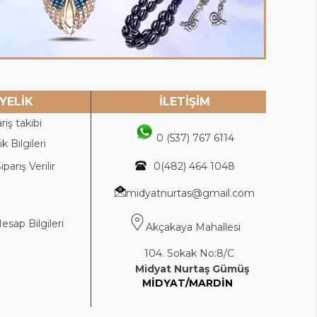
YELİK
İLETİŞİM
riş takibi
0 (537) 767 6114
k Bilgileri
ipariş Verilir
0(4
82) 464 1048
midyatnurtas@gmail.com
sap Bilgileri
Akçakaya Mahallesi
104. Sokak No:8/C
Midyat Nurtaş Gümüş
MİDYAT/MARDİN