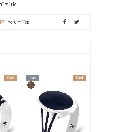
 Yüzük
Yorum Yap
%15