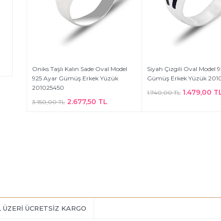
Oniks Taşlı Kalın Sade Oval Model
Siyah Çizgili Oval Model 
925 Ayar Gümüş Erkek Yüzük
Gümüş Erkek Yüzük 201
201025450
1.479,00 T
1.740,00 TL
2.677,50 TL
3.150,00 TL
L ÜZERİ ÜCRETSİZ KARGO