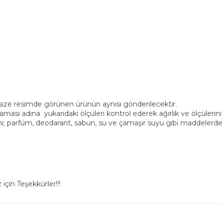
, size resimde görünen ürünün aynısı gönderilecektir.
ası adına yukarıdaki ölçüleri kontrol ederek ağırlık ve ölçülerini
ı; parfüm, deodarant, sabun, su ve çamaşır suyu gibi maddelerden
için Teşekkürler!!!