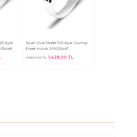
925 Ayar
Siyah Oval Model 925 Ayar Gümüş
025448
Erkek Yüzük 201025447
L
1.428,00 TL
1.680,00 TL