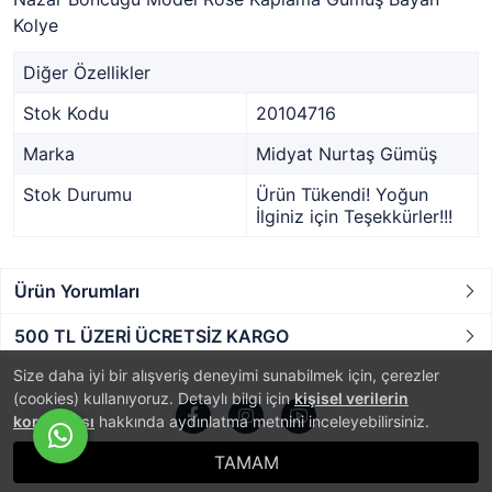
Kolye
Diğer Özellikler
Stok Kodu
20104716
Marka
Midyat Nurtaş Gümüş
Stok Durumu
Ürün Tükendi! Yoğun
İlginiz için Teşekkürler!!!
Ürün Yorumları
500 TL ÜZERİ ÜCRETSİZ KARGO
Size daha iyi bir alışveriş deneyimi sunabilmek için, çerezler
(cookies) kullanıyoruz. Detaylı bilgi için
kişisel verilerin
korunması
hakkında aydınlatma metnini inceleyebilirsiniz.
TAMAM
®
PlatinMarket
E-Ticaret Sistemi
İle Hazırlanmıştır.