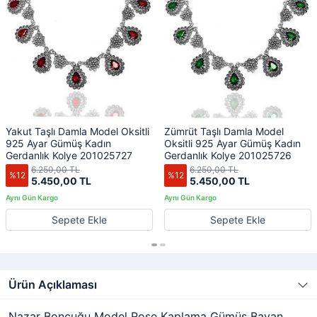
Yakut Taşlı Damla Model Oksitli
Zümrüt Taşlı Damla Model
925 Ayar Gümüş Kadın
Oksitli 925 Ayar Gümüş Kadın
Gerdanlık Kolye 201025727
Gerdanlık Kolye 201025726
6.250,00 TL
6.250,00 TL
%12
%12
5.450,00 TL
5.450,00 TL
Sepete Ekle
Sepete Ekle
Ürün Açıklaması
Nazar Boncuğu Model Rose Kaplama Gümüş Bayan