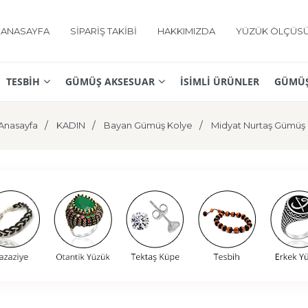
ANASAYFA
SİPARİŞ TAKİBİ
HAKKIMIZDA
YÜZÜK ÖLÇÜS
TESBİH
GÜMÜŞ AKSESUAR
İSİMLİ ÜRÜNLER
GÜMÜŞ
Anasayfa
KADIN
Bayan Gümüş Kolye
Midyat Nurtaş Gümüş