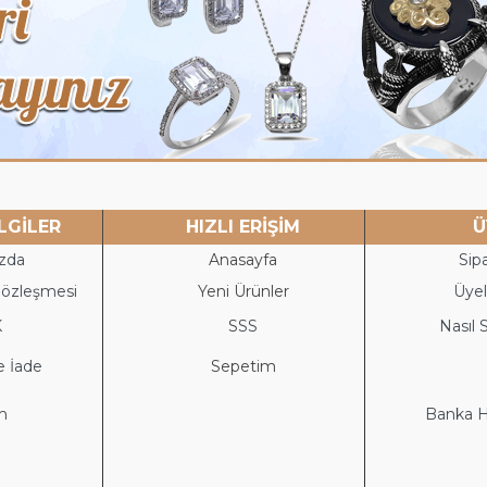
LGİLER
HIZLI ERİŞİM
Ü
zda
Anasayfa
Sipa
Sözleşmesi
Yeni Ürünler
Üyeli
K
S
SS
Nasıl S
e İade
Sepetim
im
Banka He