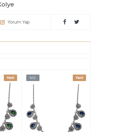
Kolye
Yorum Yap
%12