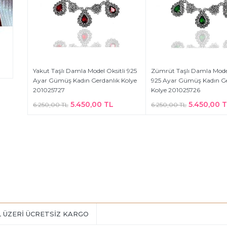
Yakut Taşlı Damla Model Oksitli 925
Zümrüt Taşlı Damla Model
Ayar Gümüş Kadın Gerdanlık Kolye
925 Ayar Gümüş Kadın Ge
201025727
Kolye 201025726
5.450,00 TL
5.450,00 
6.250,00 TL
6.250,00 TL
L ÜZERİ ÜCRETSİZ KARGO