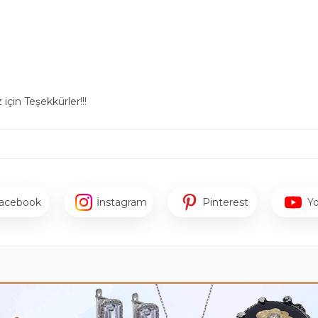
için Teşekkürler!!!
acebook
İnstagram
Pinterest
Y