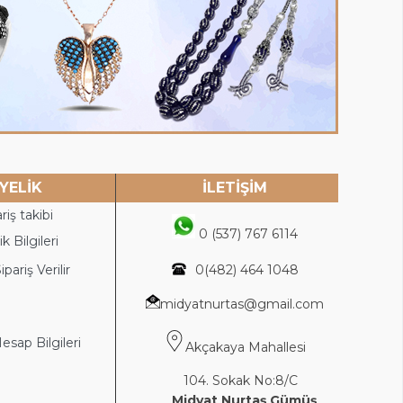
YELİK
İLETİŞİM
riş takibi
0 (537) 767 6114
k Bilgileri
ipariş Verilir
0(4
82) 464 1048
midyatnurtas@gmail.com
sap Bilgileri
Akçakaya Mahallesi
104. Sokak No:8/C
Midyat Nurtaş Gümüş