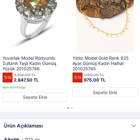
Yuvarlak Model Rodyumlu
Yıldız Model Gold Renk 925
Zultanit Taşlı Kadın Gümüş
Ayar Gümüş Kadın Halhal
Yüzük 201025746
201025745
3.350,00 TL
1.150,00 TL
%15
%15
2.847,50 TL
975,00 TL
Sepete Ekle
Sepete Ekle
Ürün Açıklaması
Ağırlık
:
102 gr