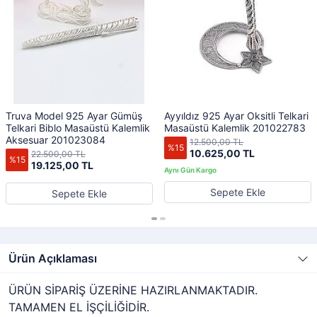
Truva Model 925 Ayar Gümüş
Ayyıldız 925 Ayar Oksitli Telkari
Telkari Biblo Masaüstü Kalemlik
Masaüstü Kalemlik 201022783
Aksesuar 201023084
12.500,00 TL
%15
10.625,00 TL
22.500,00 TL
%15
19.125,00 TL
Sepete Ekle
Sepete Ekle
Ürün Açıklaması
ÜRÜN SİPARİŞ ÜZERİNE HAZIRLANMAKTADIR.
TAMAMEN EL İŞÇİLİĞİDİR.