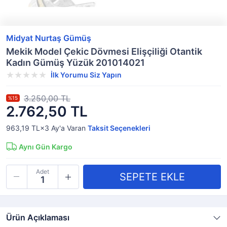
Midyat Nurtaş Gümüş
Mekik Model Çekic Dövmesi Elişçiliği Otantik
Kadın Gümüş Yüzük 201014021
İlk Yorumu Siz Yapın
3.250,00 TL
%15
2.762,50 TL
963,19 TL×3
Ay'a Varan
Taksit Seçenekleri
Aynı Gün Kargo
Adet
Ürün Açıklaması