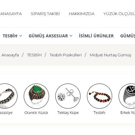
ANASAYFA
SİPARİŞ TAKİBİ
HAKKIMIZDA
YÜZÜK ÖLÇÜS
TESBİH
GÜMÜŞ AKSESUAR
İSİMLİ ÜRÜNLER
GÜMÜŞ
Anasayfa
TESBİH
Tesbih Püskülleri
Midyat Nurtaş Gümüş