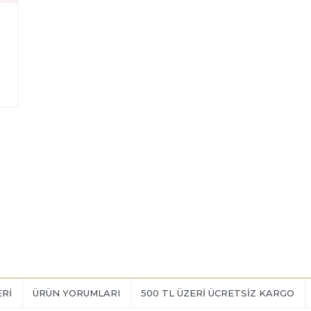
ERI
ÜRÜN YORUMLARI
500 TL ÜZERİ ÜCRETSİZ KARGO