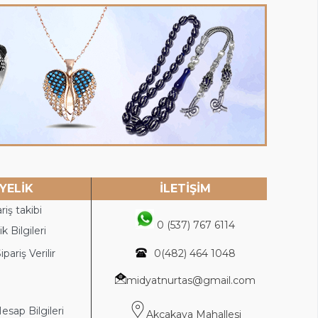
YELİK
İLETİŞİM
riş takibi
0 (537) 767 6114
k Bilgileri
ipariş Verilir
0(4
82) 464 1048
midyatnurtas@gmail.com
sap Bilgileri
Akçakaya Mahallesi