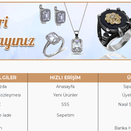
LGİLER
HIZLI ERİŞİM
Ü
zda
Anasayfa
Sipa
Sözleşmesi
Yeni Ürünler
Üyeli
K
S
SS
Nasıl S
e İade
Sepetim
im
Banka He