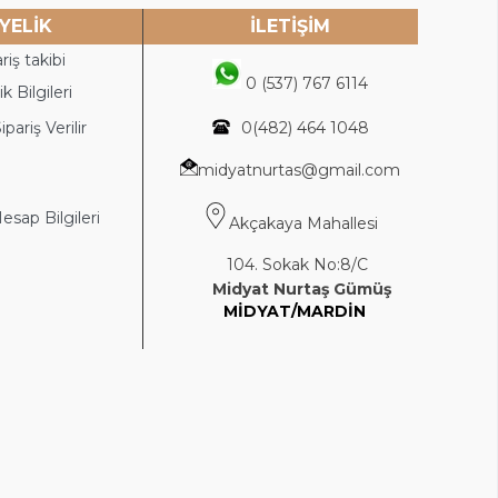
YELİK
İLETİŞİM
riş takibi
0 (537) 767 6114
k Bilgileri
ipariş Verilir
0(4
82) 464 1048
midyatnurtas@gmail.com
sap Bilgileri
Akçakaya Mahallesi
104. Sokak No:8/C
Midyat Nurtaş Gümüş
MİDYAT/MARDİN