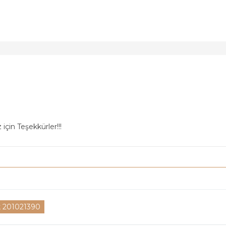
için Teşekkürler!!!
ik 201021390