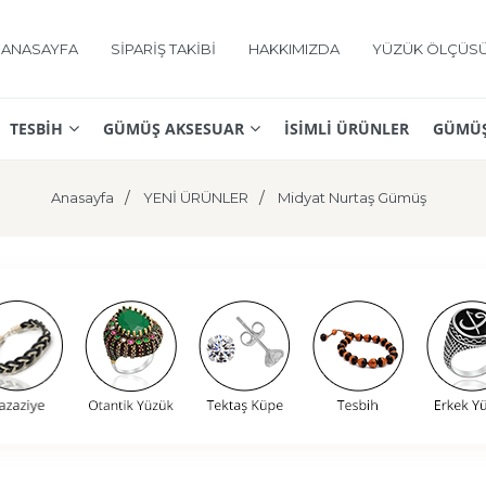
ANASAYFA
SİPARİŞ TAKİBİ
HAKKIMIZDA
YÜZÜK ÖLÇÜS
TESBİH
GÜMÜŞ AKSESUAR
İSİMLİ ÜRÜNLER
GÜMÜŞ
Anasayfa
YENİ ÜRÜNLER
Midyat Nurtaş Gümüş