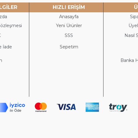
LGİLER
HIZLI ERİŞİM
Ü
zda
Anasayfa
Sipa
Sözleşmesi
Yeni Ürünler
Üyeli
K
S
SS
Nasıl S
e İade
Sepetim
im
Banka He