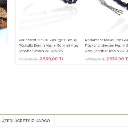
Parlament Mavisi Süpürge Gümüş
Parlament Mavisi Top G
Püsküllü Damla Kesim Sürmeli Ateş
Püsküllü İskender Kesim 
Kehribar Tesbih 201025723
Ateş Kehribar Tesbih 201
2.500,00 TL
2.950,00 
3.250,00 TL
3.750,00 TL
L ÜZERİ ÜCRETSİZ KARGO