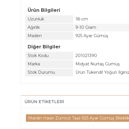
Ürün Bilgileri
Uzunluk
18-cm
Ağırlık
9-10 Gram
Maden
925 Ayar Gümüş
Diğer Bilgiler
Stok Kodu
201021390
Marka
Midyat Nurtaş Gümüş
Stok Durumu
Ürün Tükendi! Yoğun İlginiz 
ÜRÜN ETIKETLERI
Mardin Hasırı Zümrüt Taşlı 925 Ayar Gümüş Bilekl