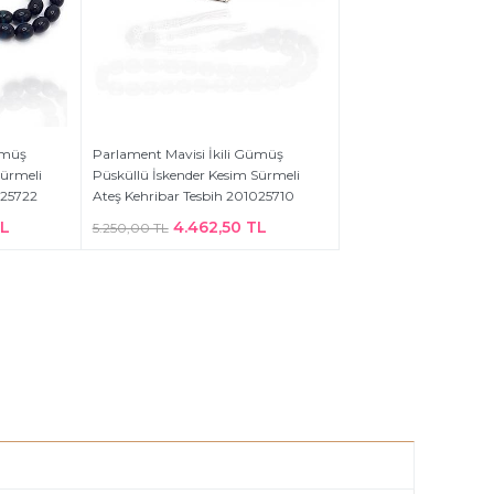
ümüş
Parlament Mavisi İkili Gümüş
Sürmeli
Püsküllü İskender Kesim Sürmeli
025722
Ateş Kehribar Tesbih 201025710
TL
4.462,50 TL
5.250,00 TL