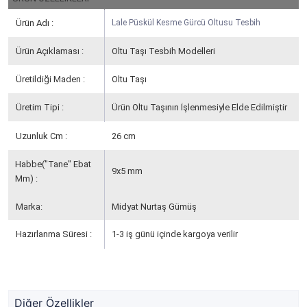
Ürün Adı :
Lale Püskül Kesme Gürcü Oltusu Tesbih
Ürün Açıklaması :
Oltu Taşı Tesbih Modelleri
Üretildiği Maden :
Oltu Taşı
Üretim Tipi :
Ürün Oltu Taşının İşlenmesiyle Elde Edilmiştir
Uzunluk Cm :
26 cm
Habbe("Tane" Ebat
9x5 mm
Mm) :
Marka:
Midyat Nurtaş Gümüş
Hazırlanma Süresi :
1-3 iş günü içinde kargoya verilir
Diğer Özellikler