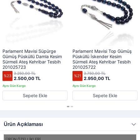
Parlament Mavisi Süpürge
Parlament Mavisi Top Gümüş
Gümüş Püsküllü Damla Kesim
Püsküllü İskender Kesim
Sürmeli Ateş Kehribar Tesbih
Sürmeli Ateş Kehribar Tesbih
201025723
201025722
3.250,00 TL
3.750,00 TL
%23
%21
2.500,00 TL
2.950,00 TL
Sepete Ekle
Sepete Ekle
Ürün Açıklaması
ÜRÜN ÖZELLİKLERİ