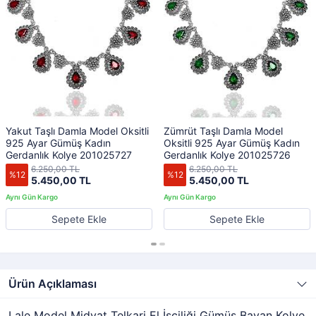
Yakut Taşlı Damla Model Oksitli
Zümrüt Taşlı Damla Model
925 Ayar Gümüş Kadın
Oksitli 925 Ayar Gümüş Kadın
Gerdanlık Kolye 201025727
Gerdanlık Kolye 201025726
6.250,00 TL
6.250,00 TL
%12
%12
5.450,00 TL
5.450,00 TL
Sepete Ekle
Sepete Ekle
Ürün Açıklaması
Lale Model Midyat Telkari El İşçiliği Gümüş Bayan Kolye