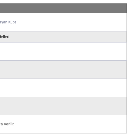
Bayan Küpe
lleri
 verilir.