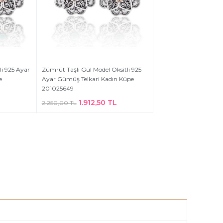
li 925 Ayar
Zümrüt Taşlı Gül Model Oksitli 925
e
Ayar Gümüş Telkari Kadın Küpe
201025649
L
1.912,50 TL
2.250,00 TL