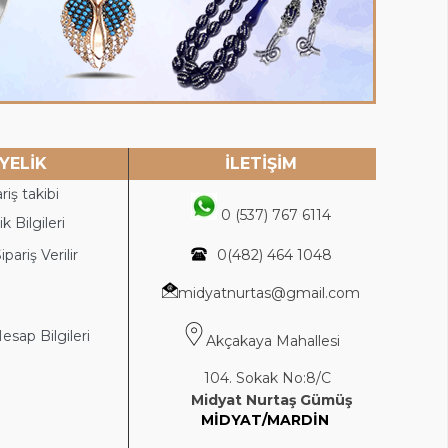
YELİK
İLETİŞİM
riş takibi
0 (537) 767 6114
k Bilgileri
ipariş Verilir
0(4
82) 464 1048
midyatnurtas@gmail.com
sap Bilgileri
Akçakaya Mahallesi
104. Sokak No:8/C
Midyat Nurtaş Gümüş
MİDYAT/MARDİN