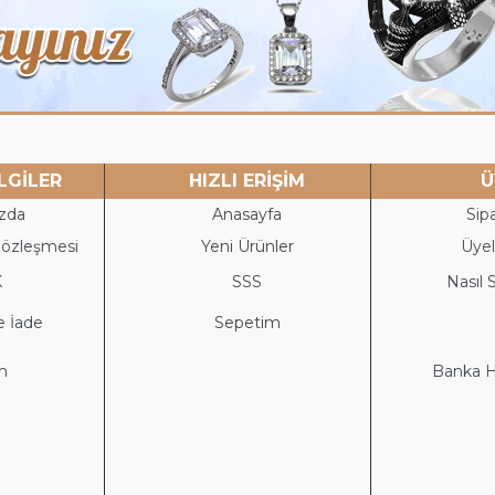
LGİLER
HIZLI ERİŞİM
Ü
zda
Anasayfa
Sipa
Sözleşmesi
Yeni Ürünler
Üyeli
K
S
SS
Nasıl S
e İade
Sepetim
im
Banka He