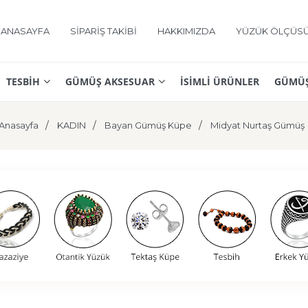
ANASAYFA
SİPARİŞ TAKİBİ
HAKKIMIZDA
YÜZÜK ÖLÇÜS
TESBİH
GÜMÜŞ AKSESUAR
İSİMLİ ÜRÜNLER
GÜMÜŞ
Anasayfa
KADIN
Bayan Gümüş Küpe
Midyat Nurtaş Gümüş